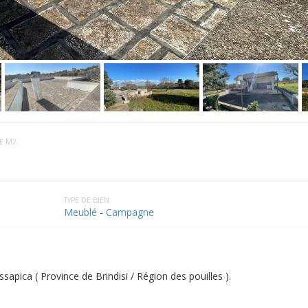
E M2:
TYPE DE BIEN:
Meublé
-
Campagne
apica ( Province de Brindisi / Région des pouilles ).