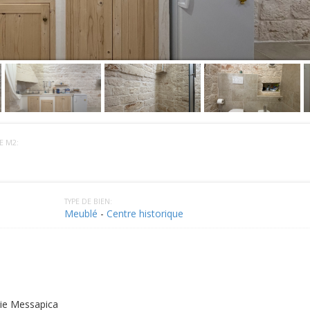
E M2:
TYPE DE BIEN:
Meublé
-
Centre historique
lie Messapica