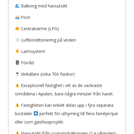
Balkong med havsutsikt
Pool
Centralvärme (LPG)
Luftkonditionering på vinden
Larmsystem
Förråd
Vinkällare (cirka 700 flaskor)
Exceptionell fastighet i ett av de vackraste
områdena i Apulien, bara några minuter från havet.
Fastigheten kan enkelt delas upp i fyra separata
bostäder
perfekt för uthyrning till flera familjer/par
eller som gästhusprojekt.
Havsutsikt från sovrumsbalkongen (1:a våningen).