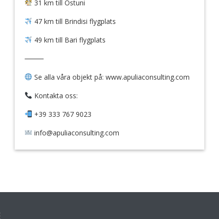
31 km till Ostuni
47 km till Brindisi flygplats
49 km till Bari flygplats
⸻
Se alla våra objekt på: www.apuliaconsulting.com
Kontakta oss:
+39 333 767 9023
info@apuliaconsulting.com
⇶