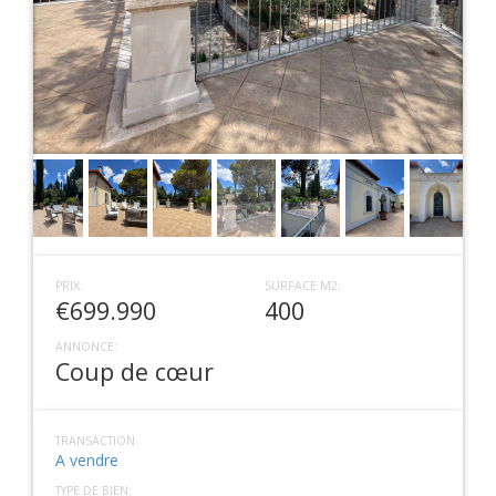
PRIX:
SURFACE M2:
€699.990
400
ANNONCE:
Coup de cœur
TRANSACTION:
A vendre
TYPE DE BIEN: