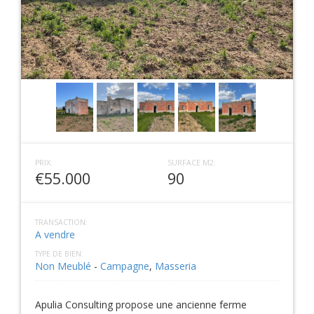
PRIX:
SURFACE M2:
€55.000
90
TRANSACTION:
A vendre
TYPE DE BIEN:
Non Meublé
-
Campagne
,
Masseria
Apulia Consulting propose une ancienne ferme