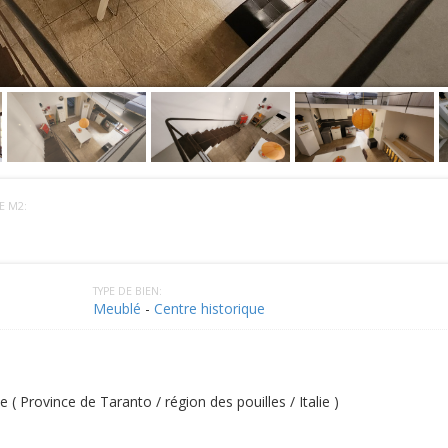
E M2:
TYPE DE BIEN:
Meublé
-
Centre historique
( Province de Taranto / région des pouilles / Italie )