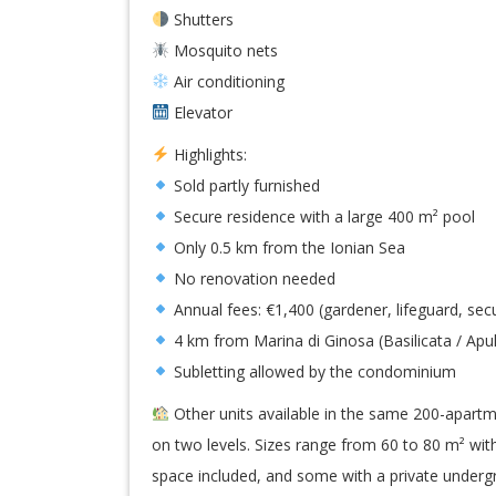
Shutters
Mosquito nets
Air conditioning
Elevator
Highlights:
Sold partly furnished
Secure residence with a large 400 m² pool
Only 0.5 km from the Ionian Sea
No renovation needed
Annual fees: €1,400 (gardener, lifeguard, secu
4 km from Marina di Ginosa (Basilicata / Apul
Subletting allowed by the condominium
Other units available in the same 200-apartm
on two levels. Sizes range from 60 to 80 m² with
space included, and some with a private under