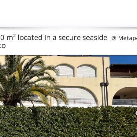
 m² located in a secure seaside
@
Metap
to