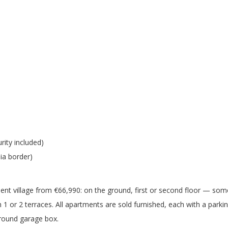
rity included)
ia border)
ent village from €66,990: on the ground, first or second floor — som
 1 or 2 terraces. All apartments are sold furnished, each with a parki
ground garage box.