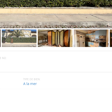
E M2:
TYPE DE BIEN:
A la mer