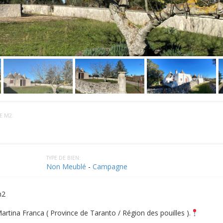
E M2:
TYPE DE BIEN:
Non Meublé
-
Campagne
m2
artina Franca ( Province de Taranto / Région des pouilles ).