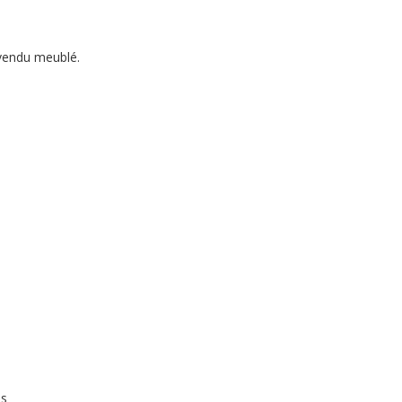
vendu meublé.
es