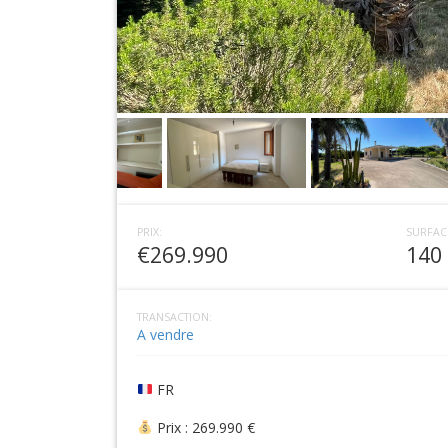
PRIX:
SURFAC
€269.990
140
TRANSACTION:
A vendre
FR
Prix : 269.990 €