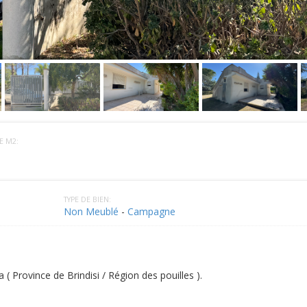
E M2:
TYPE DE BIEN:
Non Meublé
-
Campagne
( Province de Brindisi / Région des pouilles ).